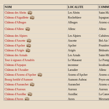
NOM
LOCALITE
COMM
Château des Abrits
Les Abrits
Saint-Ma
Château d'Aiguillette
Rocheblave
Ispagnac
Château d'Albuges
Albuges
Arzenc-
Château d'Allenc
Allenc
Allenc
Château des Alpiers
Les Alpiers
Cubières
Château d'Ancette
Ancette
Bel-Air-
Château d'Apcher
Apcher
Prunière
Château d'Arigès
Arigès
Bédouès
Château des Armals
Les Arnals
Saint-Mi
Tour à signaux d'Arnafrès
Le Masaout
Le Pomp
Château d'Arpajon
inconnue
localisa
Château de l'Arzalier
Larzalier
Allenc
Château d'Arzenc-d'Apcher
Arzenc-d'Apcher
Arzenc-
Bourg fortifié d'Aumont
Aumont-Aubrac
Peyre-e
Château d'Auranchet
Auranchet
Arzenc-
Château d'Auroux
Auroux
Auroux
Château d'Auxillac
Auxillac
La Cano
Château d'Ayres
Ayres
Meyruei
Manoir d'Azinières
Azinières
Florac-T
Château du Bacon
Le Bacon
Les Mon