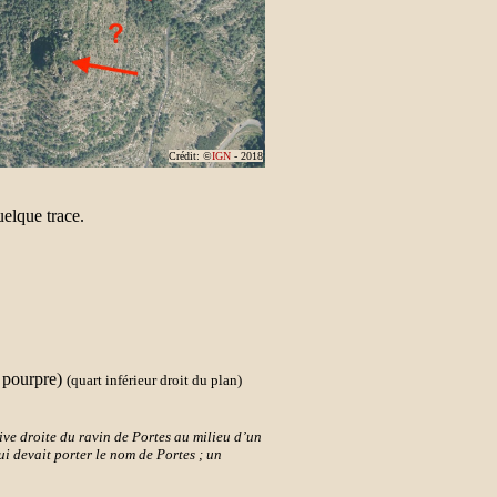
Crédit: ©
IGN
- 2018
uelque trace.
n pourpre)
(quart inférieur droit du plan)
rive droite du ravin de Portes au milieu d’un
i devait porter le nom de Portes ; un
 qu’on peut s’en convaincre par les traces
 temps-là dans ce pays, attendu qu’il n’est