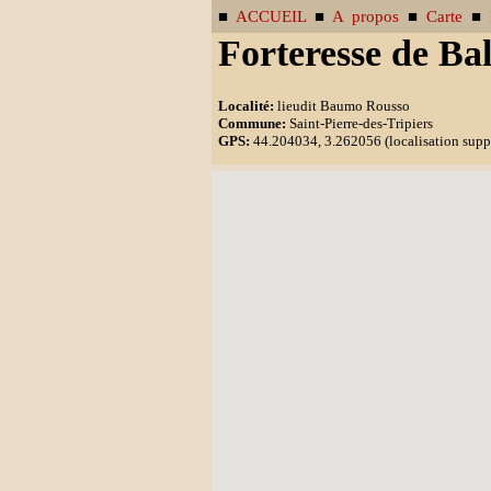
■
ACCUEIL
■
A propos
■
Carte
■
Forteresse de Ba
Localité:
lieudit Baumo Rousso
Commune:
Saint-Pierre-des-Tripiers
GPS:
44.204034, 3.262056 (localisation suppo
Pas enco
Pour me transmettre une photo pour 