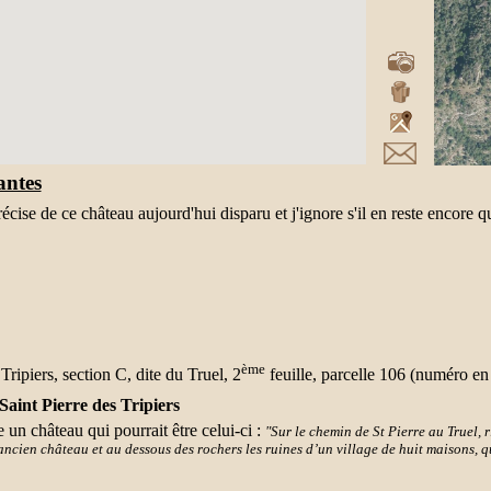
antes
précise de ce château aujourd'hui disparu et j'ignore s'il en reste encore q
ème
Tripiers, section C, dite du Truel, 2
feuille, parcelle 106 (numéro e
int Pierre des Tripiers
 un château qui pourrait être celui-ci :
"Sur le chemin de St Pierre au Truel, 
ncien château et au dessous des rochers les ruines d’un village de huit maisons, qu
u village au château, et le château était défendu par une porte à coulisse, autant
aque côté du sentier ; ce qui porterait à croire que le fer n’était guère connu de ce