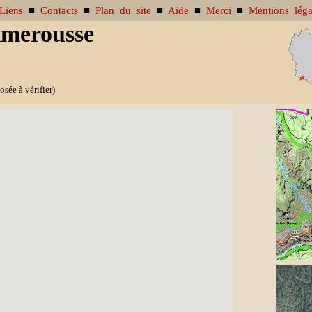
Liens
■
Contacts
■
Plan du site
■
Aide
■
Merci
■
Mentions léga
lmerousse
sée à vérifier)
re de photo disponible.
illustrer la fiche, envoyez-moi un
message
, merci.