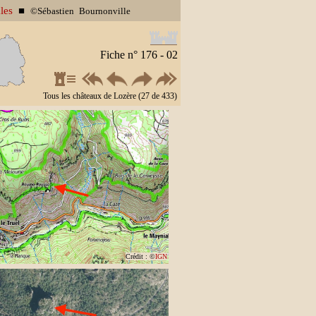
les
■
©Sébastien Bournonville
Fiche n° 176 - 02
Tous les châteaux de Lozère (27 de 433)
Crédit : ©
IGN