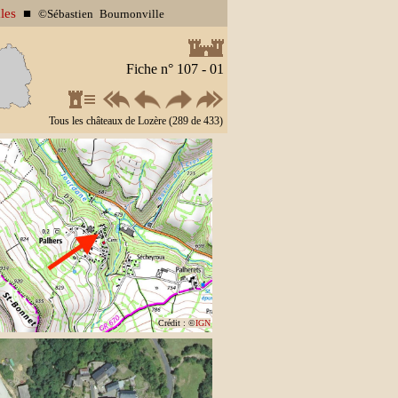
les
■
©Sébastien Bournonville
Fiche n° 107 - 01
Tous les châteaux de Lozère (289 de 433)
Crédit : ©
IGN