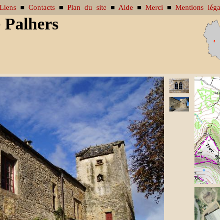
Liens
■
Contacts
■
Plan du site
■
Aide
■
Merci
■
Mentions léga
 Palhers
re de photo disponible.
illustrer la fiche, envoyez-moi un
message
, merci.