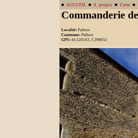
■
ACCUEIL
■
A propos
■
Carte
■
Commanderie de
Localité:
Palhers
Commune:
Palhers
GPS:
44.520163, 3.299052
Pas enco
Pour me transmettre une photo pour 