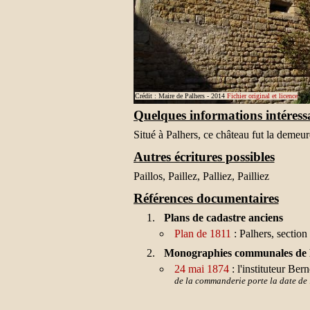
Crédit : Maire de Palhers - 2014
Fichier original et licence
Quelques informations intéress
Situé à Palhers, ce château fut la dem
Autres écritures possibles
Paillos, Paillez, Palliez, Pailliez
Références documentaires
Plans de cadastre anciens
Plan de 1811
: Palhers, section
Monographies communales de 
24 mai 1874
: l'instituteur Be
de la commanderie porte la date de
La mairie de Palhers donne quel