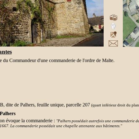
antes
eure du Commandeur d'une commanderie de l'ordre de Malte.
 B, dite de Palhers, feuille unique, parcelle 207
(quart inférieur droit du plan
Palhers
rnon évoque la commanderie :
"Palhers possédait autrefois une commanderie de 
 1667. La commanderie possédait une chapelle attenante aux bâtiments."
ques
informations sur la commanderie
sur son site officiel.