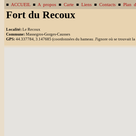
■
ACCUEIL
■
A propos
■
Carte
■
Liens
■
Contacts
■
Plan d
Fort du Recoux
Localité:
Le Recoux
Commune:
Massegros-Gorges-Causses
GPS:
44.337784, 3.147685 (coordonnées du hameau. J'ignore où se trouvait la f
Pas encore de photo disponible.
Pour me transmettre une photo pour illustrer la fiche, envoyez-moi 